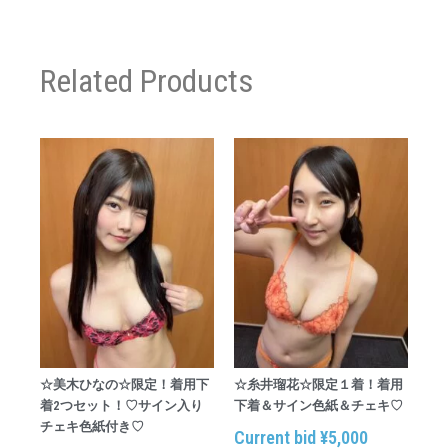
Related Products
☆美木ひなの☆限定！着用下
☆糸井瑠花☆限定１着！着用
着2つセット！♡サイン入り
下着＆サイン色紙＆チェキ♡
チェキ色紙付き♡
Current bid
¥
5,000