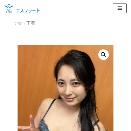
Skip
to
content
Home
»
下着