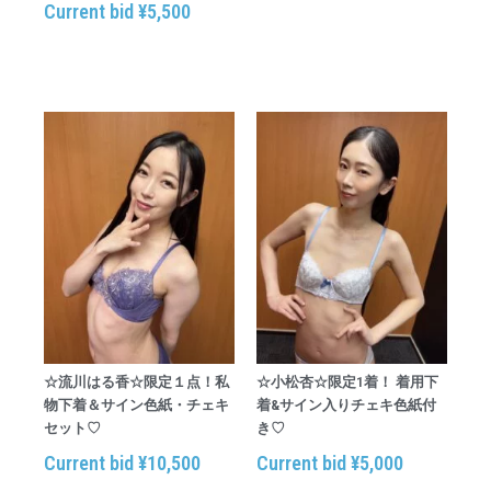
Current bid
¥
5,500
☆流川はる香☆限定１点！私
☆小松杏☆限定1着！ 着用下
物下着＆サイン色紙・チェキ
着&サイン入りチェキ色紙付
セット♡
き♡
Current bid
¥
10,500
Current bid
¥
5,000