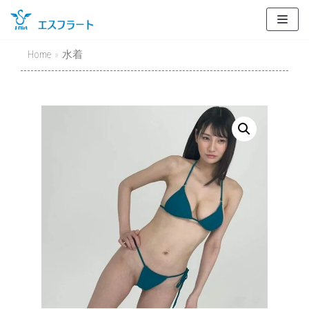
Skip
to
content
Home
»
水着