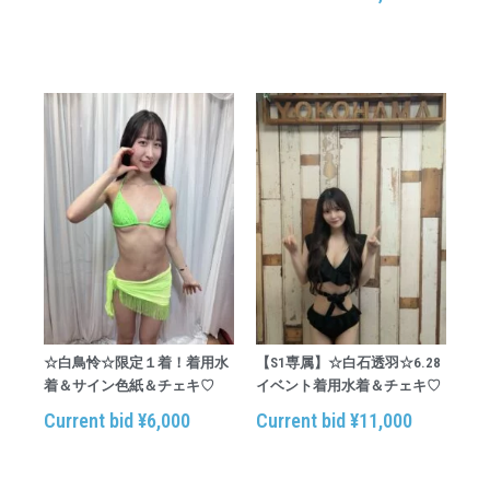
☆白鳥怜☆限定１着！着用水
【S1専属】☆白石透羽☆6.28
着＆サイン色紙＆チェキ♡
イベント着用水着＆チェキ♡
Current bid
¥
6,000
Current bid
¥
11,000