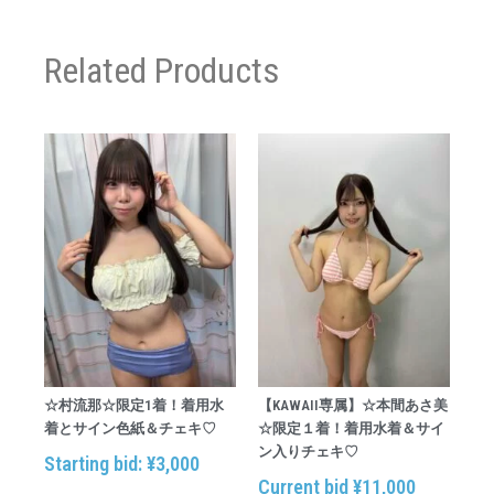
Related Products
☆村流那☆限定1着！着用水
【KAWAII専属】☆本間あさ美
着とサイン色紙＆チェキ♡
☆限定１着！着用水着＆サイ
ン入りチェキ♡
Starting bid
:
¥
3,000
Current bid
¥
11,000