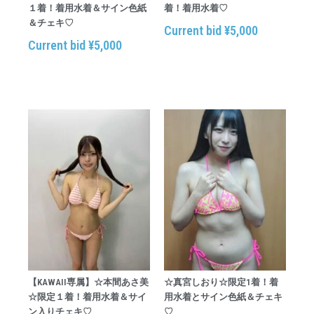
１着！着用水着＆サイン色紙
着！着用水着♡
＆チェキ♡
Current bid
¥
5,000
Current bid
¥
5,000
【KAWAII専属】☆本間あさ美
☆真宮しおり☆限定1着！着
☆限定１着！着用水着＆サイ
用水着とサイン色紙＆チェキ
ン入りチェキ♡
♡