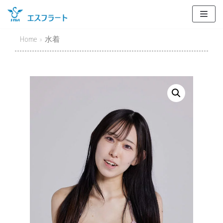
Skip
to
content
Home
»
水着