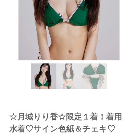
☆月城りり香☆限定１着！着用
水着♡サイン色紙＆チェキ♡