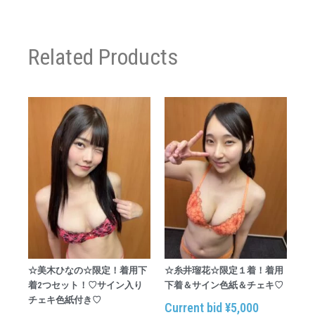
Related Products
☆美木ひなの☆限定！着用下
☆糸井瑠花☆限定１着！着用
着2つセット！♡サイン入り
下着＆サイン色紙＆チェキ♡
チェキ色紙付き♡
Current bid
¥
5,000