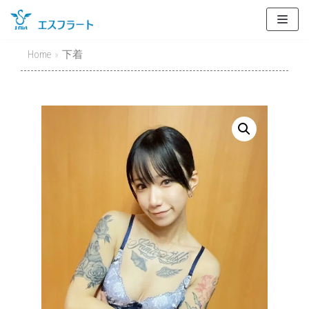
Skip
to
content
Home
»
下着