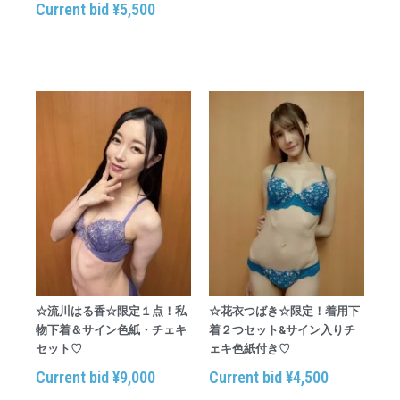
Current bid
¥
5,500
☆流川はる香☆限定１点！私
☆花衣つばき☆限定！着用下
物下着＆サイン色紙・チェキ
着２つセット&サイン入りチ
セット♡
ェキ色紙付き♡
Current bid
¥
9,000
Current bid
¥
4,500