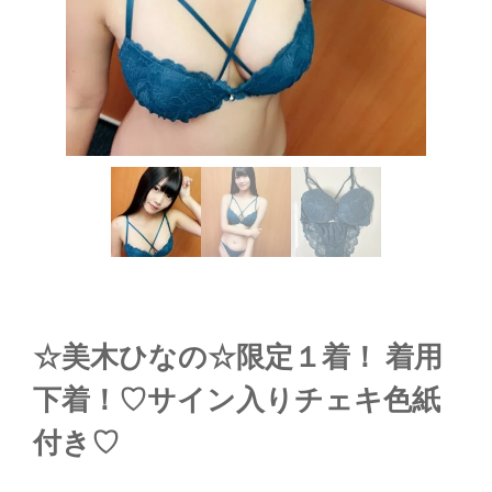
☆美木ひなの☆限定１着！ 着用
下着！♡サイン入りチェキ色紙
付き♡