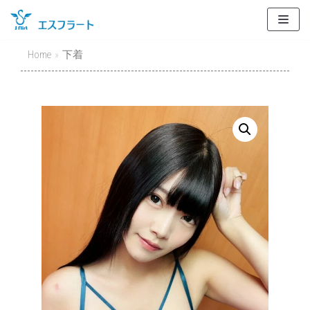
Skip
to
content
Home
»
下着