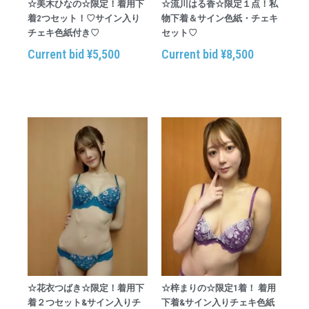
☆美木ひなの☆限定！着用下
☆流川はる香☆限定１点！私
着2つセット！♡サイン入り
物下着＆サイン色紙・チェキ
チェキ色紙付き♡
セット♡
Current bid
¥
5,500
Current bid
¥
8,500
☆花衣つばき☆限定！着用下
☆梓まりの☆限定1着！ 着用
着２つセット&サイン入りチ
下着&サイン入りチェキ色紙