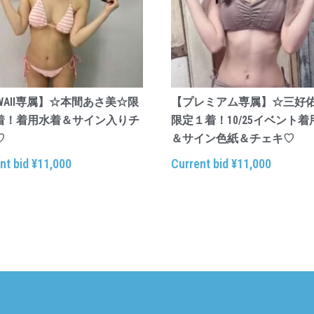
WAII専属】☆本間あさ美☆限
【プレミアム専属】☆三好
着！着用水着＆サイン入りチ
限定１着！10/25イベント
♡
＆サイン色紙＆チェキ♡
nt bid
¥
11,000
Current bid
¥
11,000