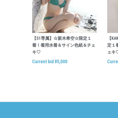
【S1専属】☆新木希空☆限定１
【KA
着！着用水着＆サイン色紙＆チェ
定１
キ♡
ェキ
Current bid
¥
5,000
Curre