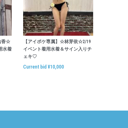
佑香☆
【アイポケ専属】☆林芽依☆2/19
着用水着
イベント着用水着＆サイン入りチ
ェキ♡
Current bid
¥
10,000