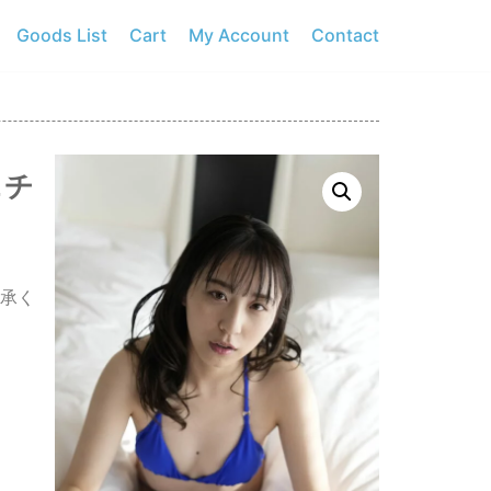
Goods List
Cart
My Account
Contact
＆チ
承く