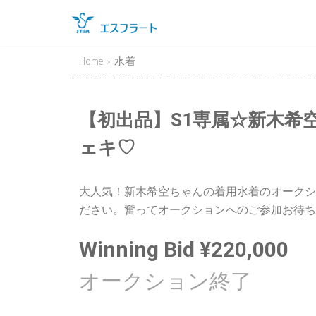
Skip
to
content
Home
»
水着
【初出品】S1専属☆新木希
ェキ♡
大人気！新木希空ちゃんの着用水着のオークシ
ださい。奮ってオークションへのご参加お待ち
Winning Bid
¥
220,000