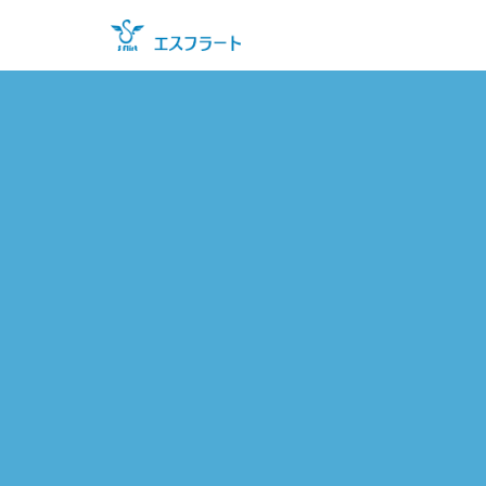
コ
ン
テ
ン
ツ
に
ス
キ
ッ
プ