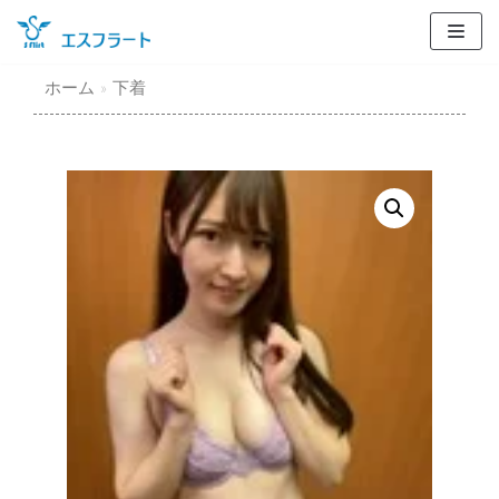
コ
ン
テ
ホーム
»
下着
ン
ツ
に
ス
キ
ッ
プ