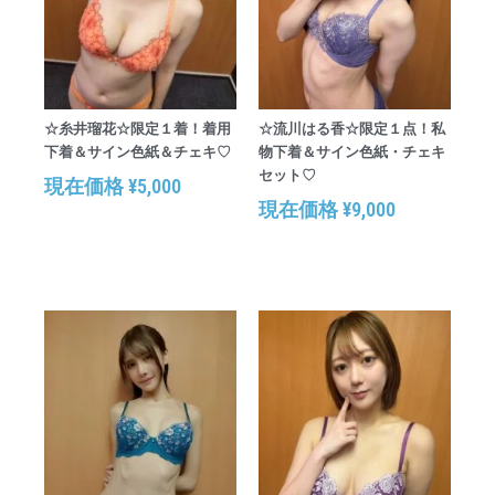
☆糸井瑠花☆限定１着！着用
☆流川はる香☆限定１点！私
下着＆サイン色紙＆チェキ♡
物下着＆サイン色紙・チェキ
セット♡
現在価格
¥
5,000
現在価格
¥
9,000