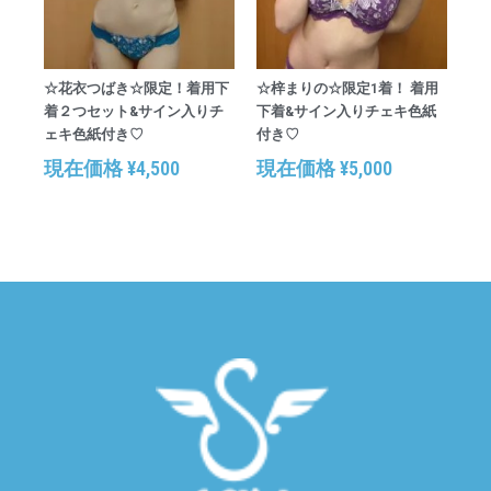
☆花衣つばき☆限定！着用下
☆梓まりの☆限定1着！ 着用
着２つセット&サイン入りチ
下着&サイン入りチェキ色紙
ェキ色紙付き♡
付き♡
現在価格
¥
4,500
現在価格
¥
5,000