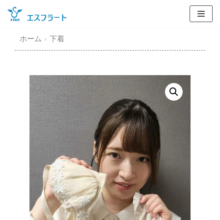
コ
ン
テ
ホーム
»
下着
ン
ツ
に
ス
キ
ッ
プ