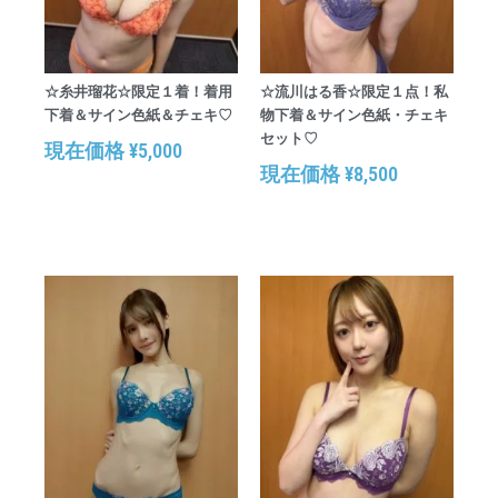
☆糸井瑠花☆限定１着！着用
☆流川はる香☆限定１点！私
下着＆サイン色紙＆チェキ♡
物下着＆サイン色紙・チェキ
セット♡
現在価格
¥
5,000
現在価格
¥
8,500