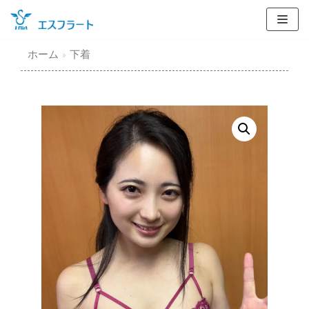
コ
ン
テ
ホーム
»
下着
ン
ツ
に
ス
キ
ッ
プ