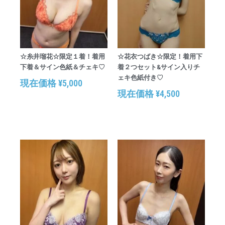
☆糸井瑠花☆限定１着！着用
☆花衣つばき☆限定！着用下
下着＆サイン色紙＆チェキ♡
着２つセット&サイン入りチ
ェキ色紙付き♡
現在価格
¥
5,000
現在価格
¥
4,500