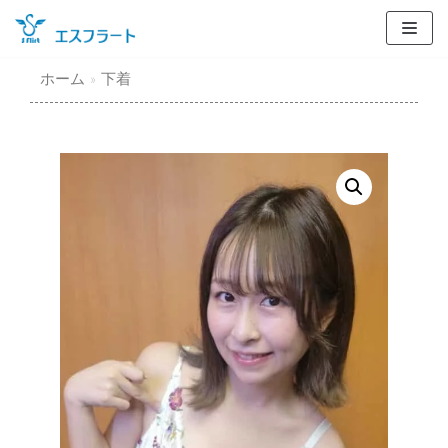
コ
ン
テ
ホーム
»
下着
ン
ツ
に
ス
キ
ッ
プ