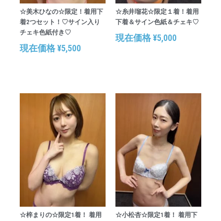
☆美木ひなの☆限定！着用下
☆糸井瑠花☆限定１着！着用
着2つセット！♡サイン入り
下着＆サイン色紙＆チェキ♡
チェキ色紙付き♡
現在価格
¥
5,000
現在価格
¥
5,500
☆梓まりの☆限定1着！ 着用
☆小松杏☆限定1着！ 着用下