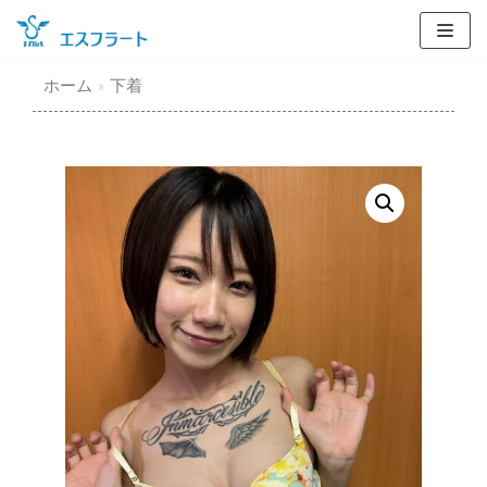
コ
ン
テ
ホーム
»
下着
ン
ツ
に
ス
キ
ッ
プ