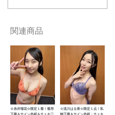
関連商品
☆糸井瑠花☆限定１着！着用
☆流川はる香☆限定１点！私
下着＆サイン色紙＆チェキ♡
物下着＆サイン色紙・チェキ