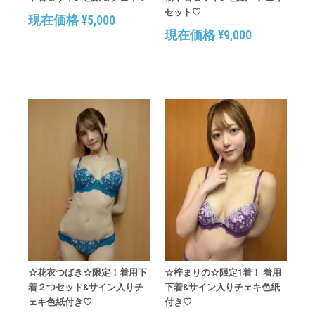
セット♡
現在価格
¥
5,000
現在価格
¥
9,000
☆花衣つばき☆限定！着用下
☆梓まりの☆限定1着！ 着用
着２つセット&サイン入りチ
下着&サイン入りチェキ色紙
ェキ色紙付き♡
付き♡