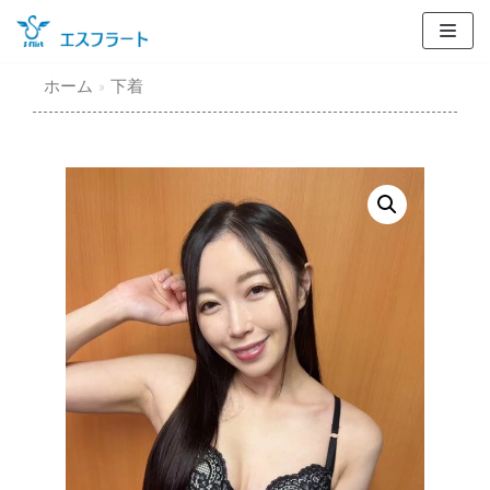
コ
ン
テ
ホーム
»
下着
ン
ツ
に
ス
キ
ッ
プ