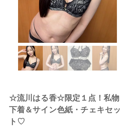
☆流川はる香☆限定１点！私物
下着＆サイン色紙・チェキセッ
ト♡