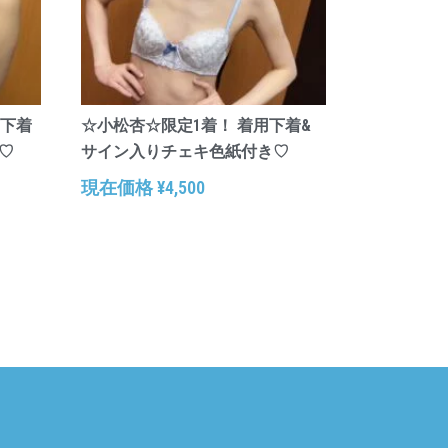
用下着
☆小松杏☆限定1着！ 着用下着&
♡
サイン入りチェキ色紙付き♡
現在価格
¥
4,500