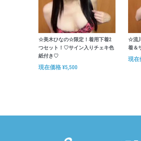
☆美木ひなの☆限定！着用下着2
☆流
つセット！♡サイン入りチェキ色
着＆
紙付き♡
現在
現在価格
¥
5,500