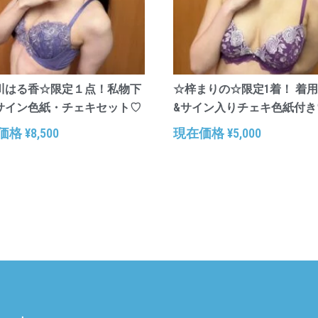
川はる香☆限定１点！私物下
☆梓まりの☆限定1着！ 着
サイン色紙・チェキセット♡
&サイン入りチェキ色紙付き
価格
¥
8,500
現在価格
¥
5,000