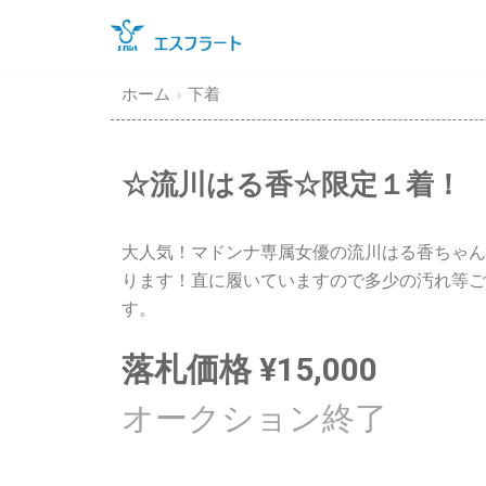
コ
ン
テ
ホーム
»
下着
ン
ツ
に
☆流川はる香☆限定１着！
ス
キ
ッ
大人気！マドンナ専属女優の流川はる香ちゃん
プ
ります！直に履いていますので多少の汚れ等ご
す。
落札価格
¥
15,000