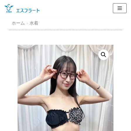
コ
ン
テ
ホーム
»
水着
ン
ツ
に
ス
キ
ッ
プ