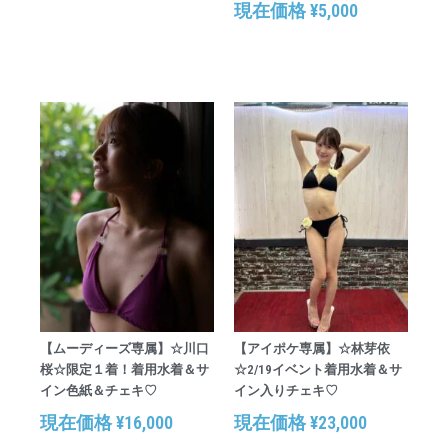
現在価格
¥
5,000
【ムーディーズ専属】☆川口
【アイポケ専属】☆林芽依
桜☆限定１着！着用水着＆サ
☆2/19イベント着用水着＆サ
イン色紙＆チェキ♡
イン入りチェキ♡
現在価格
¥
16,000
現在価格
¥
23,000