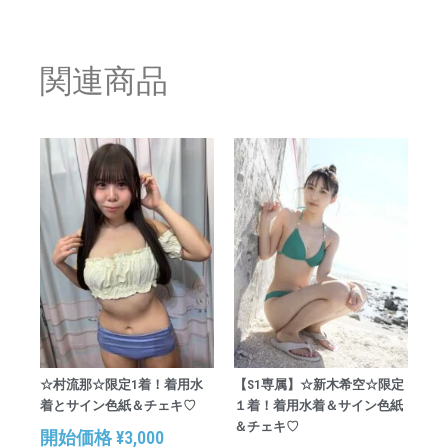
関連商品
☆村流那☆限定1着！着用水
【S1専属】☆新木希空☆限定
着とサイン色紙＆チェキ♡
１着！着用水着＆サイン色紙
＆チェキ♡
開始価格
¥
3,000