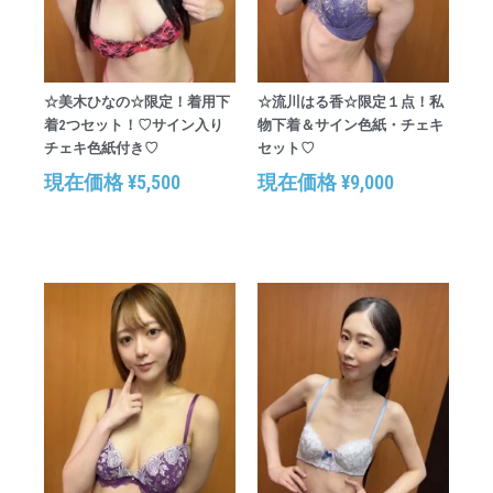
☆美木ひなの☆限定！着用下
☆流川はる香☆限定１点！私
着2つセット！♡サイン入り
物下着＆サイン色紙・チェキ
チェキ色紙付き♡
セット♡
現在価格
¥
5,500
現在価格
¥
9,000