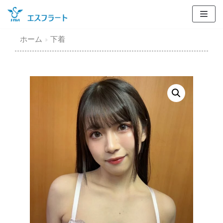
コ
ン
テ
ホーム
»
下着
ン
ツ
に
ス
キ
ッ
プ