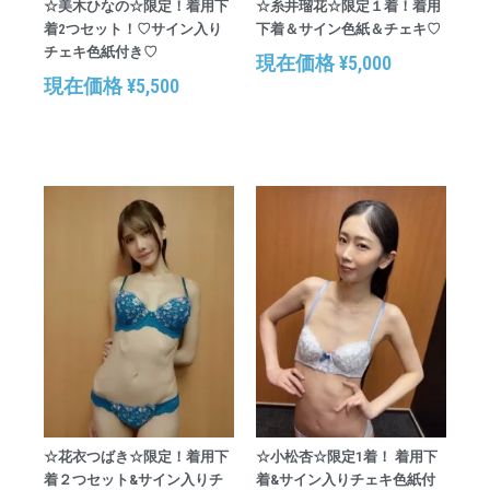
☆美木ひなの☆限定！着用下
☆糸井瑠花☆限定１着！着用
着2つセット！♡サイン入り
下着＆サイン色紙＆チェキ♡
チェキ色紙付き♡
現在価格
¥
5,000
現在価格
¥
5,500
☆花衣つばき☆限定！着用下
☆小松杏☆限定1着！ 着用下
着２つセット&サイン入りチ
着&サイン入りチェキ色紙付