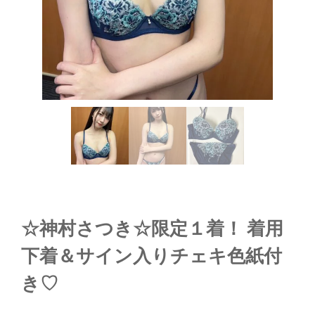
☆神村さつき☆限定１着！ 着用
下着＆サイン入りチェキ色紙付
き♡