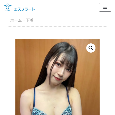
コ
ン
テ
ホーム
»
下着
ン
ツ
に
ス
キ
ッ
プ