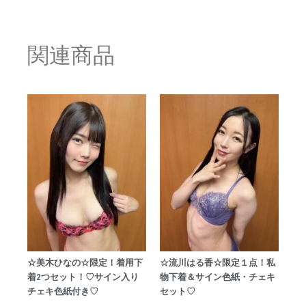
関連商品
☆美木ひなの☆限定！着用下
☆流川はる香☆限定１点！私
着2つセット！♡サイン入り
物下着＆サイン色紙・チェキ
チェキ色紙付き♡
セット♡