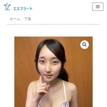
コ
ン
テ
ホーム
»
下着
ン
ツ
に
ス
キ
ッ
プ