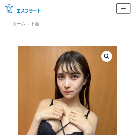
コ
ン
テ
ホーム
»
下着
ン
ツ
に
ス
キ
ッ
プ