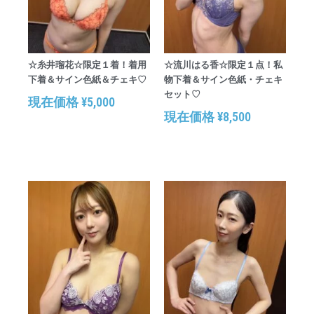
☆糸井瑠花☆限定１着！着用
☆流川はる香☆限定１点！私
下着＆サイン色紙＆チェキ♡
物下着＆サイン色紙・チェキ
セット♡
現在価格
¥
5,000
現在価格
¥
8,500