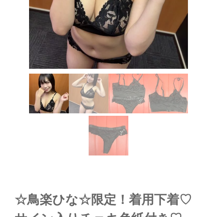
☆鳥楽ひな☆限定！着用下着♡