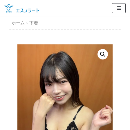
コ
ン
テ
ホーム
»
下着
ン
ツ
に
ス
キ
ッ
プ