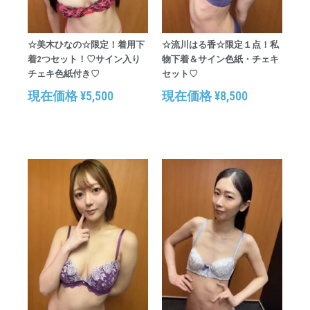
☆美木ひなの☆限定！着用下
☆流川はる香☆限定１点！私
着2つセット！♡サイン入り
物下着＆サイン色紙・チェキ
チェキ色紙付き♡
セット♡
現在価格
¥
5,500
現在価格
¥
8,500