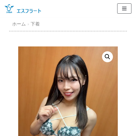
コ
ン
テ
ホーム
»
下着
ン
ツ
に
ス
キ
ッ
プ