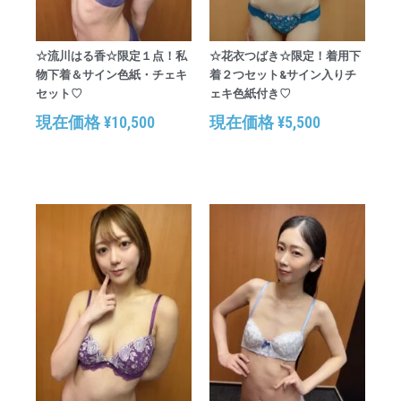
☆流川はる香☆限定１点！私
☆花衣つばき☆限定！着用下
物下着＆サイン色紙・チェキ
着２つセット&サイン入りチ
セット♡
ェキ色紙付き♡
現在価格
¥
10,500
現在価格
¥
5,500