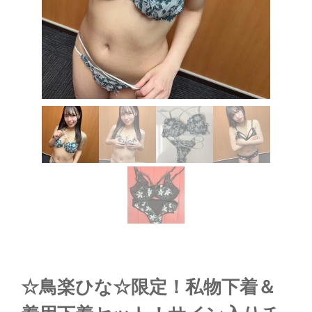
☆鳥楽ひな☆限定！私物下着＆