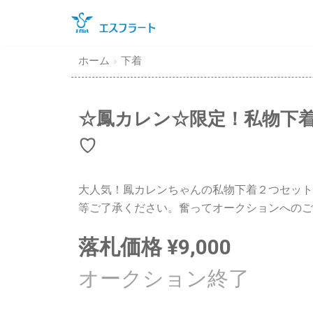
コ
ン
テ
ホーム
»
下着
ン
ツ
に
☆鳳カレン☆限定！私物下
ス
♡
キ
ッ
プ
大人気！鳳カレンちゃんの私物下着２つセット
等ご了承ください。奮ってオークションへのご
落札価格
¥
9,000