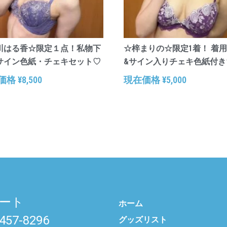
川はる香☆限定１点！私物下
☆梓まりの☆限定1着！ 着
サイン色紙・チェキセット♡
&サイン入りチェキ色紙付き
価格
¥
8,500
現在価格
¥
5,000
ート
ホーム
6457-8296
グッズリスト