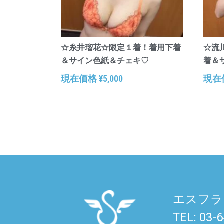
☆糸井瑠花☆限定１着！着用下着
☆流
＆サイン色紙＆チェキ♡
着＆
現在価格
¥
5,000
現在
エスフラ
TEL: 03-