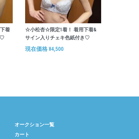
用下着
☆小松杏☆限定1着！ 着用下着&
♡
サイン入りチェキ色紙付き♡
現在価格
¥
4,500
オークション一覧
カート