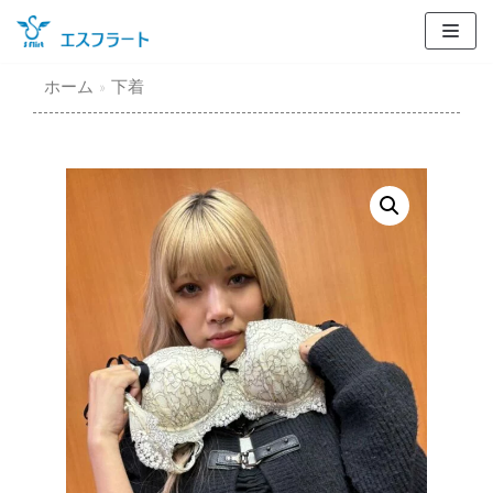
コ
ン
テ
ホーム
»
下着
ン
ツ
に
ス
キ
ッ
プ