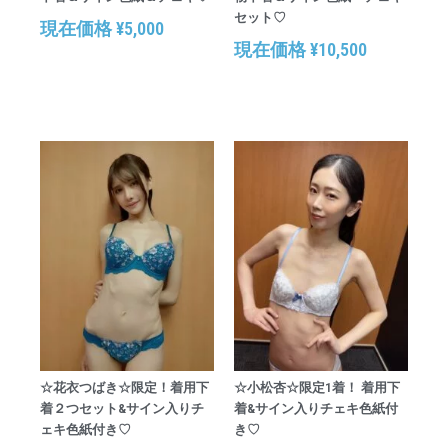
セット♡
現在価格
¥
5,000
現在価格
¥
10,500
☆花衣つばき☆限定！着用下
☆小松杏☆限定1着！ 着用下
着２つセット&サイン入りチ
着&サイン入りチェキ色紙付
ェキ色紙付き♡
き♡