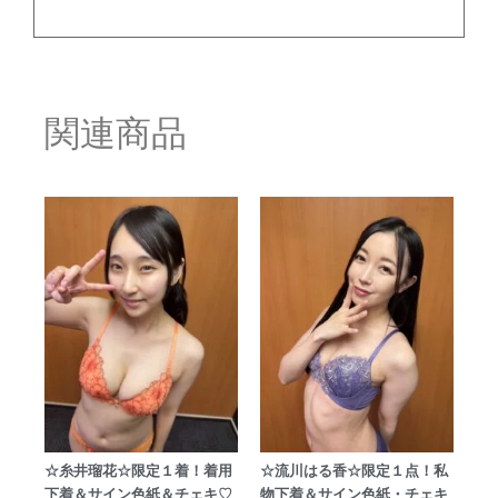
関連商品
☆糸井瑠花☆限定１着！着用
☆流川はる香☆限定１点！私
下着＆サイン色紙＆チェキ♡
物下着＆サイン色紙・チェキ