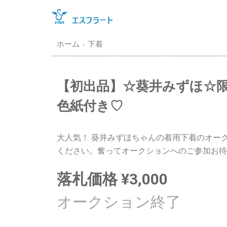
コ
ン
テ
ホーム
»
下着
ン
ツ
に
【初出品】☆葵井みずほ☆限
ス
色紙付き♡
キ
ッ
プ
大人気！ 葵井みずほちゃんの着用下着のオー
ください。奮ってオークションへのご参加お待
落札価格
¥
3,000