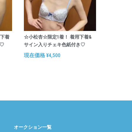
用下着
☆小松杏☆限定1着！ 着用下着&
♡
サイン入りチェキ色紙付き♡
現在価格
¥
4,500
オークション一覧