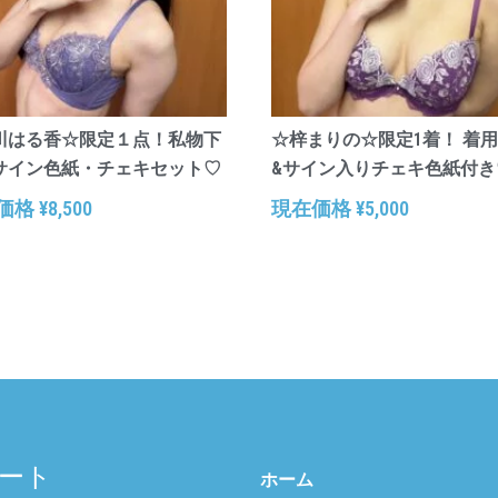
川はる香☆限定１点！私物下
☆梓まりの☆限定1着！ 着
サイン色紙・チェキセット♡
&サイン入りチェキ色紙付き
価格
¥
8,500
現在価格
¥
5,000
ート
ホーム