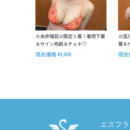
☆糸井瑠花☆限定１着！着用下着
☆流
＆サイン色紙＆チェキ♡
着＆
現在価格
¥
5,000
現在
エスフラ