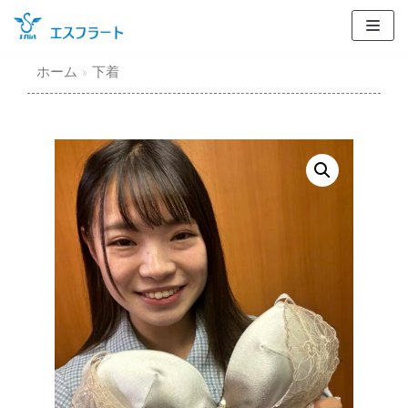
コ
ン
テ
ホーム
»
下着
ン
ツ
に
ス
キ
ッ
プ