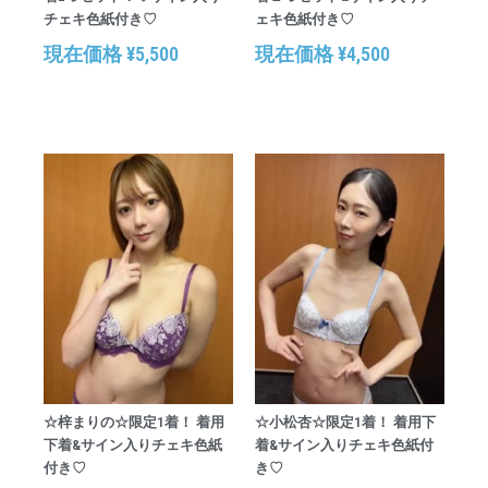
チェキ色紙付き♡
ェキ色紙付き♡
現在価格
¥
5,500
現在価格
¥
4,500
☆梓まりの☆限定1着！ 着用
☆小松杏☆限定1着！ 着用下
下着&サイン入りチェキ色紙
着&サイン入りチェキ色紙付
付き♡
き♡