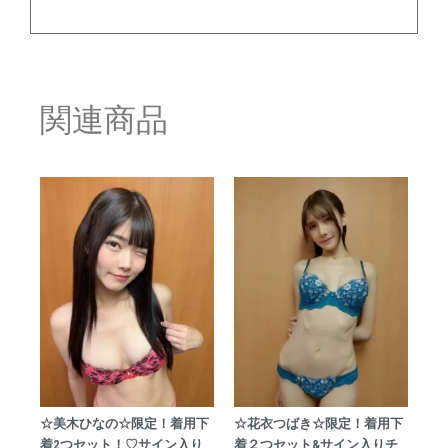
関連商品
☆美木ひなの☆限定！着用下
☆花衣つばき☆限定！着用下
着2つセット！♡サイン入り
着２つセット&サイン入りチ