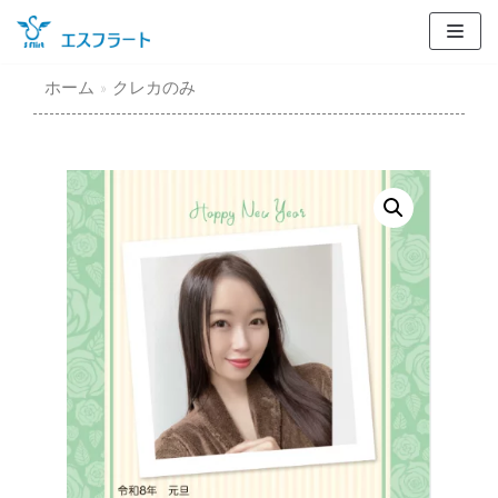
コ
ン
テ
ホーム
»
クレカのみ
ン
ツ
に
ス
キ
ッ
プ