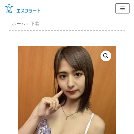
コ
ン
テ
ホーム
»
下着
ン
ツ
に
ス
キ
ッ
プ