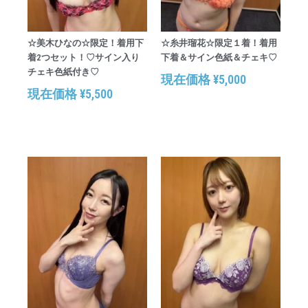
☆美木ひなの☆限定！着用下
☆糸井瑠花☆限定１着！着用
着2つセット！♡サイン入り
下着＆サイン色紙＆チェキ♡
チェキ色紙付き♡
現在価格
¥
5,000
現在価格
¥
5,500