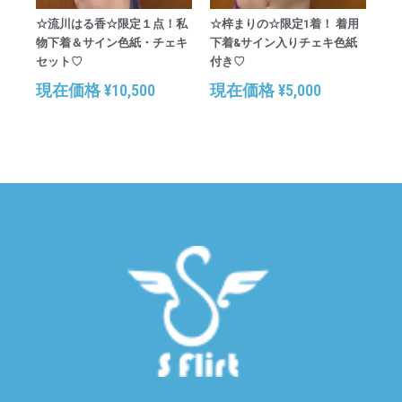
☆流川はる香☆限定１点！私
☆梓まりの☆限定1着！ 着用
物下着＆サイン色紙・チェキ
下着&サイン入りチェキ色紙
セット♡
付き♡
現在価格
¥
10,500
現在価格
¥
5,000