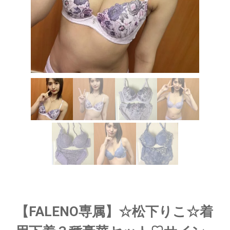
【FALENO専属】☆松下りこ☆着