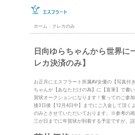
コ
ン
テ
ホーム
»
クレカのみ
ン
ツ
に
日向ゆらちゃんから世界に一
ス
レカ決済のみ】
キ
ッ
プ
お正月にエスフラート所属AV女優の【写真付
ちゃんが【あなただけの為】に【直筆】で書い
賀状オークションになります！奮ってのご参加
後3日後【12月4日中】までにご入金して頂
のみとさせていただいております。※参考の画
三が日までに年賀状が到着する予定ですが、誤