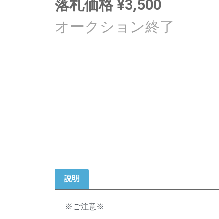
落札価格
¥
3,500
説明
※ご注意※