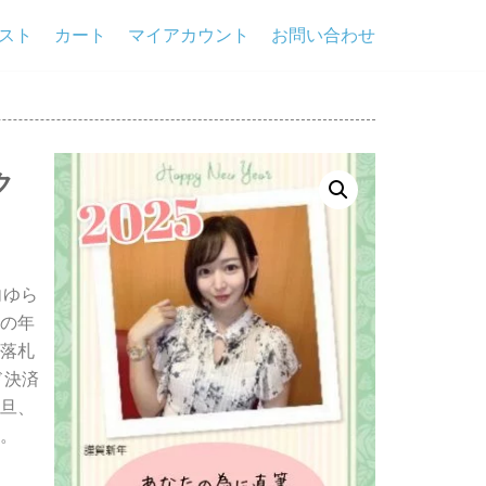
スト
カート
マイアカウント
お問い合わせ
ク
向ゆら
の年
落札
ド決済
旦、
。